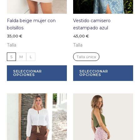
Falda beige mujer con
Vestido camisero
bolsillos
estampado azul
35,00
€
45,00
€
Talla
Talla
S
M
L
Talla única
Este
Es
SELECCIONAR
SELECCIONAR
producto
pr
OPCIONES
OPCIONES
tiene
tie
múltiples
múl
variantes.
var
Las
La
opciones
op
se
se
pueden
pu
elegir
ele
en
en