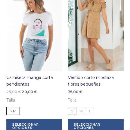
opciones
op
se
se
pueden
pu
elegir
ele
en
en
la
la
página
pá
de
de
producto
pr
Camiseta manga corta
Vestido corto mostaza
pendientes
flores pequeñas
El
El
25,00
€
20,00
€
35,00
€
precio
precio
Talla
Talla
original
actual
era:
es:
25,00 €.
20,00 €.
S-M
S
M
L
Este
Es
SELECCIONAR
SELECCIONAR
producto
pr
OPCIONES
OPCIONES