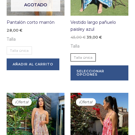
AGOTADO
Pantalón corto marrón
Vestido largo pañuelo
paisley azul
28,00
€
El
El
45,00
€
39,00
€
Talla
precio
precio
Talla
original
actual
Talla única
era:
es:
45,00 €.
39,00 €.
Talla única
Este
AÑADIR AL CARRITO
producto
Es
SELECCIONAR
tiene
pr
OPCIONES
múltiples
tie
variantes.
múl
Las
var
opciones
La
¡Oferta!
¡Oferta!
se
op
pueden
se
elegir
pu
en
ele