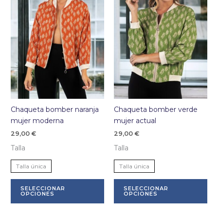
pueden
pu
elegir
ele
en
en
la
la
página
pá
de
de
producto
pr
Chaqueta bomber naranja
Chaqueta bomber verde
mujer moderna
mujer actual
29,00
€
29,00
€
Talla
Talla
Talla única
Talla única
Este
Es
SELECCIONAR
SELECCIONAR
producto
pr
OPCIONES
OPCIONES
tiene
tie
múltiples
múl