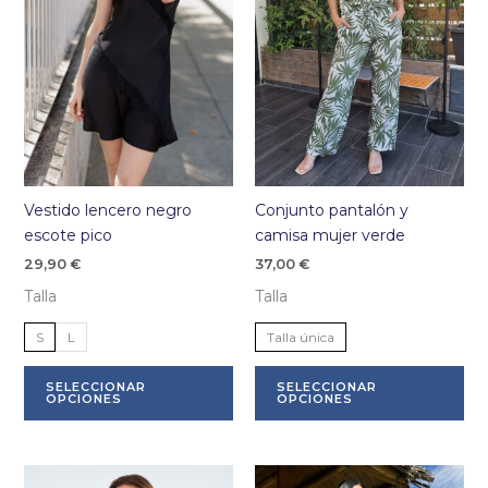
ele
en
la
pá
de
pr
Vestido lencero negro
Conjunto pantalón y
escote pico
camisa mujer verde
29,90
€
37,00
€
Talla
Talla
S
L
Talla única
Este
Es
SELECCIONAR
SELECCIONAR
producto
pr
OPCIONES
OPCIONES
tiene
tie
múltiples
múl
variantes.
var