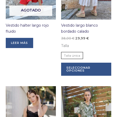
producto
pr
AGOTADO
Vestido halter largo rojo
Vestido largo blanco
fluido
bordado calado
El
El
38,00
€
29,99
€
precio
precio
LEER MÁS
Talla
original
actual
era:
es:
38,00 €.
29,99 €.
Talla única
Es
SELECCIONAR
pr
OPCIONES
tie
múl
var
La
op
se
pu