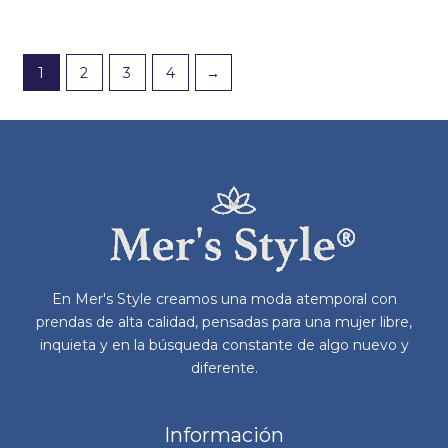
tiene
tie
múltiples
múl
variantes.
var
Las
La
1
2
3
4
→
opciones
op
se
se
pueden
pu
elegir
ele
en
en
la
la
página
pá
de
de
producto
pr
En Mer's Style creamos una moda atemporal con
prendas de alta calidad, pensadas para una mujer libre,
inquieta y en la búsqueda constante de algo nuevo y
diferente.
Información