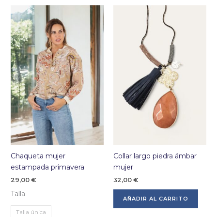
variantes.
var
Las
La
opciones
op
se
se
pueden
pu
elegir
ele
en
en
la
la
página
pá
de
de
producto
pr
Chaqueta mujer
Collar largo piedra ámbar
estampada primavera
mujer
29,00
€
32,00
€
Talla
AÑADIR AL CARRITO
Talla única