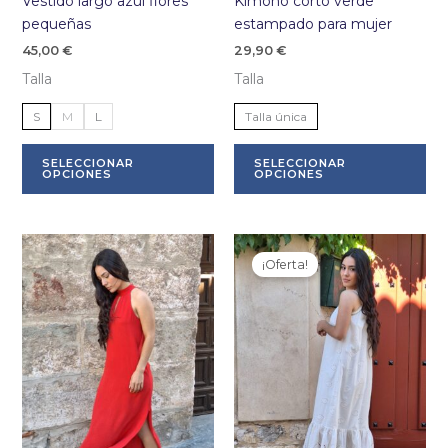
Vestido largo azul flores
Kimono corto verde
pequeñas
estampado para mujer
45,00
€
29,90
€
Talla
Talla
S
M
L
Talla única
Este
Es
SELECCIONAR
SELECCIONAR
producto
pr
OPCIONES
OPCIONES
tiene
tie
múltiples
múl
variantes.
var
Las
La
¡Oferta!
opciones
op
se
se
pueden
pu
elegir
ele
en
en
la
la
página
pá
de
de