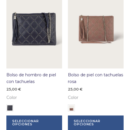
se
pu
pueden
ele
elegir
en
en
la
la
pá
página
de
de
pr
producto
Bolso de hombro de piel
Bolso de piel con tachuelas
con tachuelas
rosa
25,00
€
25,00
€
Color
Color
Este
Es
SELECCIONAR
SELECCIONAR
producto
pr
OPCIONES
OPCIONES