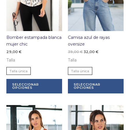
página
pá
de
de
producto
pr
Bomber estampada blanca
Camisa azul de rayas
mujer chic
oversize
El
El
29,00
€
39,00
€
32,00
€
precio
precio
Talla
Talla
original
actual
era:
es:
39,00 €.
32,00 €.
Talla única
Talla única
Este
Es
SELECCIONAR
SELECCIONAR
producto
pr
OPCIONES
OPCIONES
tiene
tie
múltiples
múl
variantes.
var
Las
La
opciones
op
se
se