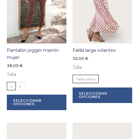
la
la
página
pá
de
de
producto
pr
Pantalón jogger marrón
Falda larga volantes
mujer
33,00
€
38,00
€
Talla
Talla
Talla única
S
L
Es
SELECCIONAR
Este
pr
OPCIONES
SELECCIONAR
producto
tie
OPCIONES
tiene
múl
múltiples
var
variantes.
La
Las
op
opciones
se