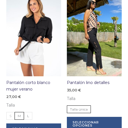
Las
La
opciones
op
se
se
pueden
pu
elegir
ele
en
en
la
la
página
pá
de
de
producto
pr
Pantalón corto blanco
Pantalón lino detalles
mujer verano
35,00
€
27,00
€
Talla
Talla
Talla única
S
M
L
Es
SELECCIONAR
Este
pr
OPCIONES