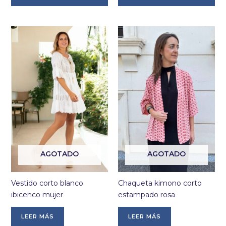
tiene
tie
múltiples
múl
variantes.
var
Las
La
opciones
op
se
se
pueden
pu
elegir
ele
en
en
la
la
página
pá
de
de
producto
pr
AGOTADO
AGOTADO
Vestido corto blanco
Chaqueta kimono corto
ibicenco mujer
estampado rosa
LEER MÁS
LEER MÁS