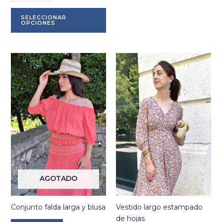
Este
SELECCIONAR
producto
OPCIONES
tiene
múltiples
variantes.
Las
opciones
se
pueden
elegir
en
la
página
de
producto
AGOTADO
Conjunto falda larga y blusa
Vestido largo estampado
de hojas