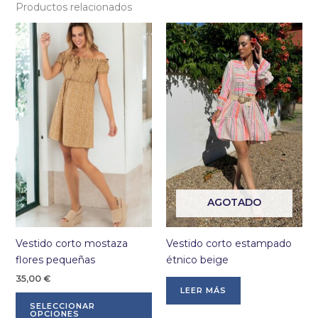
Productos relacionados
Las
opciones
se
pueden
elegir
en
la
página
de
producto
AGOTADO
Vestido corto mostaza
Vestido corto estampado
flores pequeñas
étnico beige
35,00
€
LEER MÁS
Este
SELECCIONAR
producto
OPCIONES