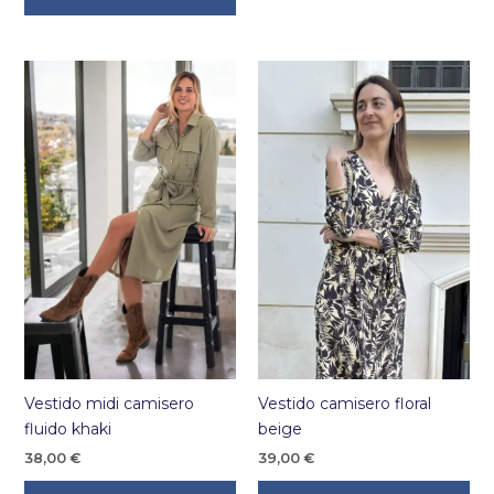
tiene
múltiples
variantes.
Las
opciones
se
pueden
elegir
en
la
página
de
producto
Vestido midi camisero
Vestido camisero floral
fluido khaki
beige
38,00
€
39,00
€
Este
Es