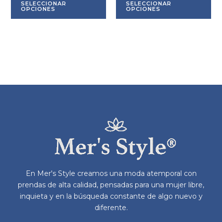
SELECCIONAR
SELECCIONAR
producto
pr
OPCIONES
OPCIONES
tiene
tie
múltiples
múl
variantes.
var
Las
La
opciones
op
se
se
pueden
pu
elegir
ele
en
en
la
la
página
pá
de
de
producto
pr
En Mer's Style creamos una moda atemporal con
prendas de alta calidad, pensadas para una mujer libre,
inquieta y en la búsqueda constante de algo nuevo y
diferente.