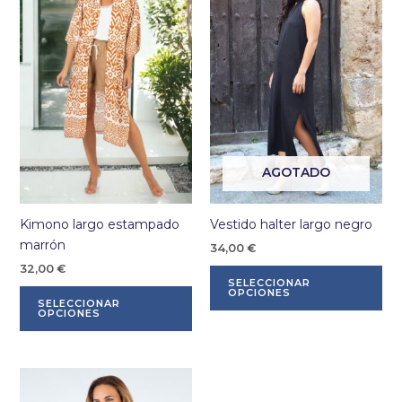
AGOTADO
Kimono largo estampado
Vestido halter largo negro
marrón
34,00
€
32,00
€
Es
SELECCIONAR
Este
pr
OPCIONES
SELECCIONAR
producto
tie
OPCIONES
tiene
múl
múltiples
var
variantes.
La
Las
op