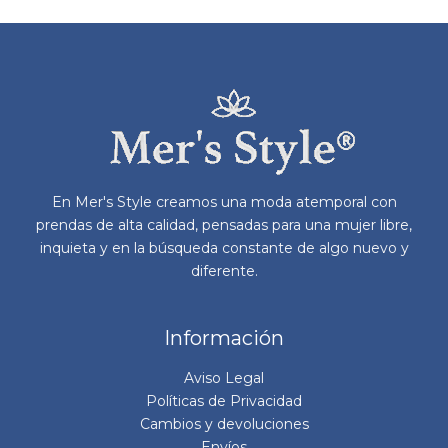
se
pu
ele
en
la
pá
de
pr
En Mer's Style creamos una moda atemporal con
prendas de alta calidad, pensadas para una mujer libre,
inquieta y en la búsqueda constante de algo nuevo y
diferente.
Información
Aviso Legal
Políticas de Privacidad
Cambios y devoluciones
Envíos