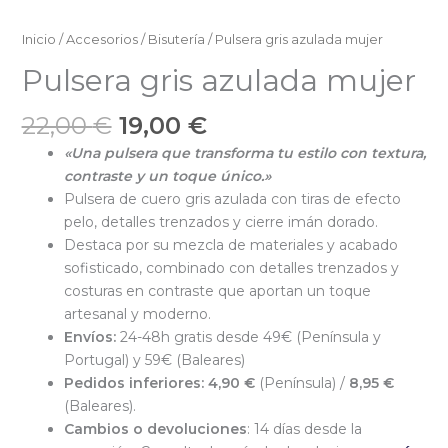
Inicio
/
Accesorios
/
Bisutería
/ Pulsera gris azulada mujer
Pulsera gris azulada mujer
El
El
22,00
€
19,00
€
precio
precio
«Una pulsera que transforma tu estilo con textura,
original
actual
contraste y un toque único.»
era:
es:
Pulsera de cuero gris azulada con tiras de efecto
22,00 €.
19,00 €.
pelo, detalles trenzados y cierre imán dorado.
Destaca por su mezcla de materiales y acabado
sofisticado, combinado con detalles trenzados y
costuras en contraste que aportan un toque
artesanal y moderno.
Envíos:
24-48h gratis desde 49€ (Península y
Portugal) y 59€ (Baleares)
Pedidos inferiores:
4,90 €
(Península) /
8,95 €
(Baleares).
Cambios o devoluciones
: 14 días desde la