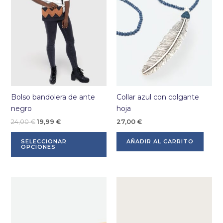
Bolso bandolera de ante
Collar azul con colgante
negro
hoja
El
El
24,00
€
19,99
€
27,00
€
precio
precio
Este
original
actual
SELECCIONAR
AÑADIR AL CARRITO
producto
era:
es:
OPCIONES
24,00 €.
19,99 €.
tiene
múltiples
variantes.
Las
opciones
se