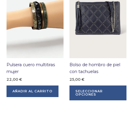
pueden
elegir
en
la
página
de
producto
Pulsera cuero multitiras
Bolso de hombro de piel
mujer
con tachuelas
22,00
€
25,00
€
Es
AÑADIR AL CARRITO
SELECCIONAR
pr
OPCIONES
tie
múl
var
La
op