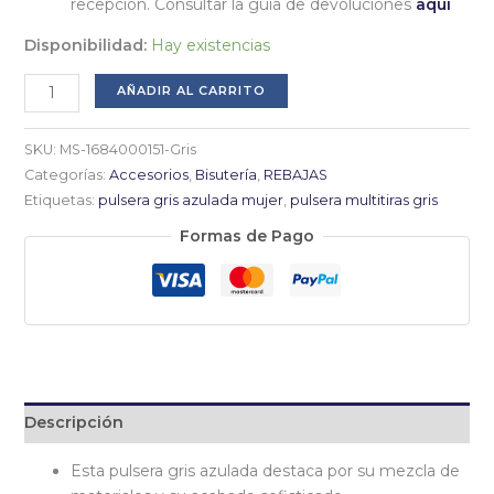
recepción. Consultar la guía de devoluciones
aquí
Disponibilidad:
Hay existencias
Pulsera
AÑADIR AL CARRITO
gris
azulada
SKU:
MS-1684000151-Gris
mujer
Categorías:
Accesorios
,
Bisutería
,
REBAJAS
cantidad
Etiquetas:
pulsera gris azulada mujer
,
pulsera multitiras gris
Formas de Pago
Descripción
Esta pulsera gris azulada destaca por su mezcla de