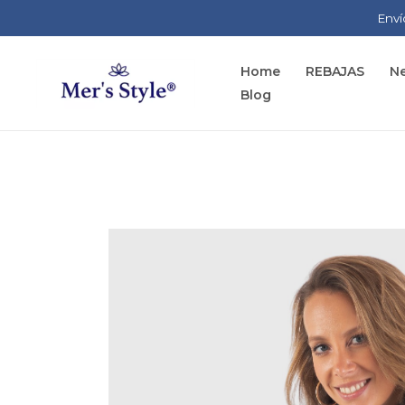
Ir
Enví
al
contenido
Home
REBAJAS
Ne
Blog