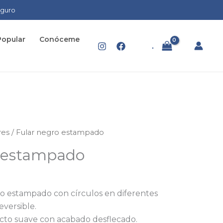
eguro
Popular
Conóceme
.
res
/ Fular negro estampado
o estampado
ro estampado con círculos en diferentes
eversible.
tacto suave con acabado desflecado.