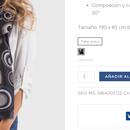
Composición y cu
30º
Tamaño: 190 x 85 cm (
Talla única
LIMPIAR
Fular
AÑADIR AL
negro
estampado
SKU:
MS-1684000122-Cír
cantidad