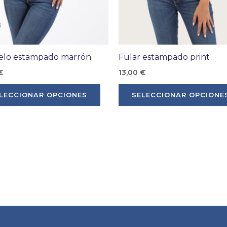
elo estampado marrón
Fular estampado print
€
13,00
€
Este
LECCIONAR OPCIONES
SELECCIONAR OPCIONE
producto
tiene
múltiples
variantes.
Las
opciones
se
pueden
elegir
en