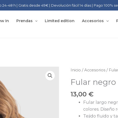
o 24-48 h | Gratis desde 49€ | Devolución fácil 14 días | Pago 100% s
w In
Prendas
Limited edition
Accesorios
Inicio
/
Accesorios
/
Fula
Fular negr
13,00
€
Fular largo neg
colores. Diseño r
Tejido fluido y 