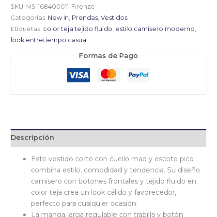
cuello
SKU:
MS-168400011-Firenze
mao
Categorías:
New In
,
Prendas
,
Vestidos
teja
Etiquetas:
color teja tejido fluido
,
estilo camisero moderno
,
cantidad
look entretiempo casual
Formas de Pago
Descripción
Este vestido corto con cuello mao y escote pico
combina estilo, comodidad y tendencia. Su diseño
camisero con botones frontales y tejido fluido en
color teja crea un look cálido y favorecedor,
perfecto para cualquier ocasión.
La manga larga regulable con trabilla y botón