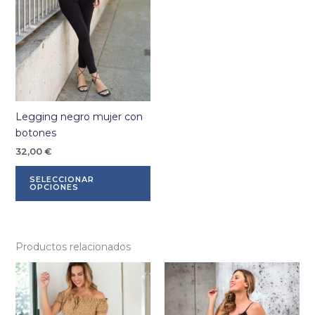
la
la
página
pá
de
de
producto
pr
Legging negro mujer con
botones
32,00
€
Este
SELECCIONAR
producto
OPCIONES
tiene
múltiples
variantes.
Productos relacionados
Las
opciones
se
pueden
elegir