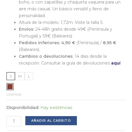
boho, o con zapatillas y chaqueta vaquera para un
aire más casual. Un básico versátil y lleno de
personalidad.
Altura de la modelo: 1,72m. Viste la talla S
Envíos:
24-48h gratis desde 49€ (Península y
Portugal) y 59€ (Baleares)
Pedidos inferiores:
4,90 €
(Península) /
8,95 €
(Baleares).
Cambios o devoluciones
: 14 días desde la
recepción. Consultar la guía de devoluciones
aquí
S
M
L
LIMPIAR
Disponibilidad:
Hay existencias
Vestido
AÑADIR AL CARRITO
corto