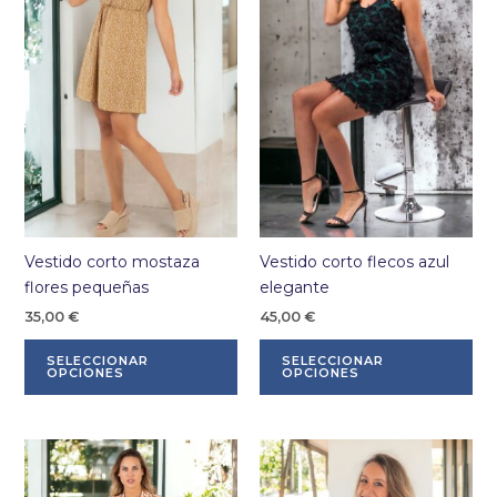
en
la
página
de
producto
Vestido corto mostaza
Vestido corto flecos azul
flores pequeñas
elegante
35,00
€
45,00
€
Este
Es
SELECCIONAR
SELECCIONAR
producto
pr
OPCIONES
OPCIONES
tiene
tie
múltiples
múl
variantes.
var
Las
La