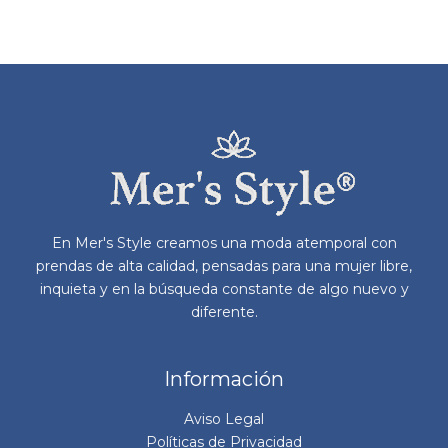
Las
La
opciones
op
se
se
pueden
pu
elegir
ele
en
en
la
la
página
pá
de
de
producto
pr
En Mer's Style creamos una moda atemporal con
prendas de alta calidad, pensadas para una mujer libre,
inquieta y en la búsqueda constante de algo nuevo y
diferente.
Información
Aviso Legal
Políticas de Privacidad