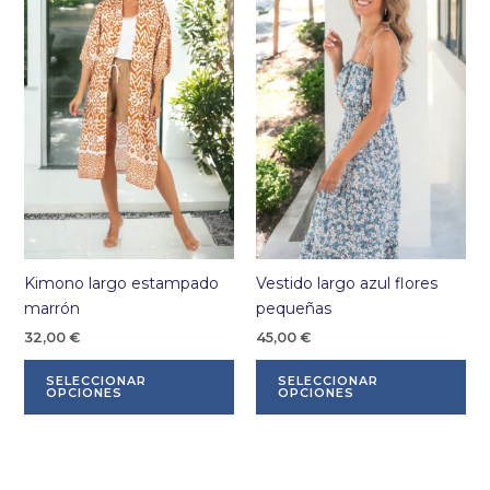
opciones
op
se
se
pueden
pu
elegir
ele
en
en
la
la
página
pá
de
de
producto
pr
Kimono largo estampado
Vestido largo azul flores
marrón
pequeñas
32,00
€
45,00
€
Este
Es
SELECCIONAR
SELECCIONAR
producto
pr
OPCIONES
OPCIONES
tiene
tie
múltiples
múl
variantes.
var