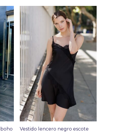
e boho
Vestido lencero negro escote