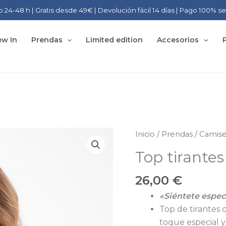
o 24-48 h | Gratis desde 49€ | Devolución fácil 14 días | Pago 100% s
w In
Prendas
Limited edition
Accesorios
Inicio
/
Prendas
/
Camise
Top tirantes
26,00
€
«Siéntete espec
Top de tirantes 
toque especial y