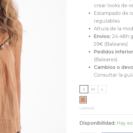
crear looks de v
Estampado de ray
regulables.
Altura de la mode
Envíos:
24-48h g
59€ (Baleares)
Pedidos inferio
(Baleares).
Cambios o devo
Consultar la gu
S
M
L
LIMPIAR
Disponibilidad:
Hay ex