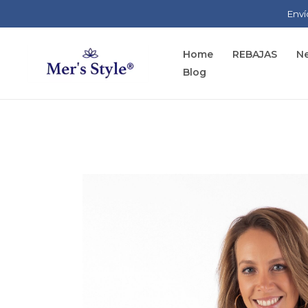
Ir
Enví
al
contenido
Home
REBAJAS
Ne
Blog