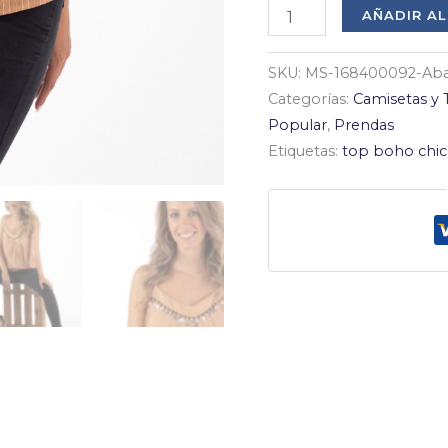
Top
AÑADIR AL
tirantes
abalorios
SKU:
MS-168400092-Abal
cantidad
Categorías:
Camisetas y 
Popular
,
Prendas
Etiquetas:
top boho chic