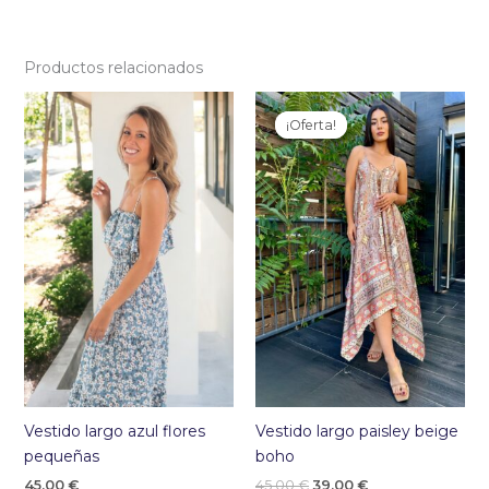
Productos relacionados
¡Oferta!
¡Oferta!
Vestido largo azul flores
Vestido largo paisley beige
pequeñas
boho
El
El
45,00
€
45,00
€
39,00
€