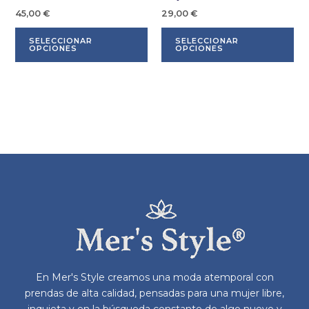
45,00
€
29,00
€
Este
Es
SELECCIONAR
SELECCIONAR
producto
pr
OPCIONES
OPCIONES
tiene
tie
múltiples
múl
variantes.
var
Las
La
opciones
op
se
se
pueden
pu
elegir
ele
en
en
la
la
página
pá
de
de
producto
pr
En Mer's Style creamos una moda atemporal con
prendas de alta calidad, pensadas para una mujer libre,