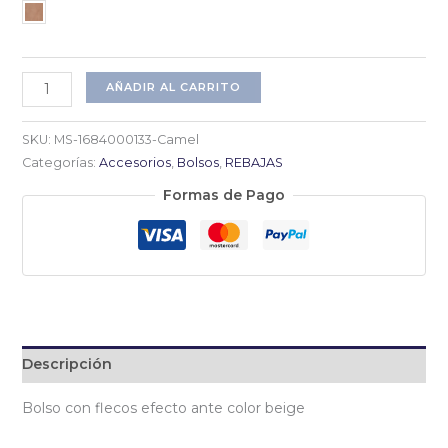
Bolso
AÑADIR AL CARRITO
bandolera
de
SKU:
MS-1684000133-Camel
ante
Categorías:
Accesorios
,
Bolsos
,
REBAJAS
cantidad
Formas de Pago
Descripción
Bolso con flecos efecto ante color beige