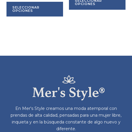
SELECCIONAR
Este
pr
OPCIONES
SELECCIONAR
producto
tie
OPCIONES
tiene
múl
múltiples
var
variantes.
La
Las
op
opciones
se
se
pu
pueden
ele
elegir
en
en
la
la
pá
página
de
de
pr
producto
En Mer's Style creamos una moda atemporal con
prendas de alta calidad, pensadas para una mujer libre,
inquieta y en la búsqueda constante de algo nuevo y
diferente.