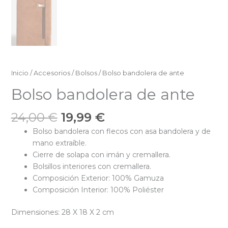
Inicio
/
Accesorios
/
Bolsos
/ Bolso bandolera de ante
Bolso bandolera de ante
El
El
24,00
€
19,99
€
precio
precio
Bolso bandolera con flecos con asa bandolera y de
original
actual
mano extraíble.
era:
es:
Cierre de solapa con imán y cremallera.
24,00 €.
19,99 €.
Bolsillos interiores con cremallera.
Composición Exterior: 100% Gamuza
Composición Interior: 100% Poliéster
Dimensiones: 28 X 18 X 2 cm