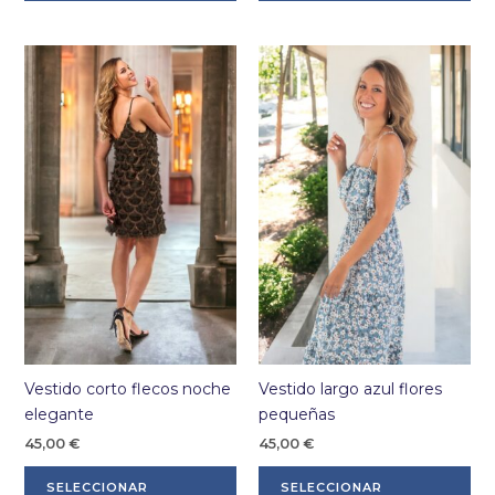
tiene
tie
múltiples
múl
variantes.
var
Las
La
opciones
op
se
se
pueden
pu
elegir
ele
en
en
la
la
página
pá
de
de
producto
pr
Vestido corto flecos noche
Vestido largo azul flores
elegante
pequeñas
45,00
€
45,00
€
Este
Es
SELECCIONAR
SELECCIONAR