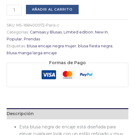
Blusa
AÑADIR AL CARRITO
negra
encaje
SKU:
MS-168400072-Paris-c
elegante
Categorías:
Camisas y Blusas
,
Limited edition
,
New In
,
mujer
Popular
,
Prendas
cantidad
Etiquetas:
blusa encaje negra mujer
,
blusa fiesta negra
,
blusa manga larga encaje
Formas de Pago
Descripción
Esta blusa negra de encaje está diseñada para
elevar cualquier look con un estilo refinado y muy