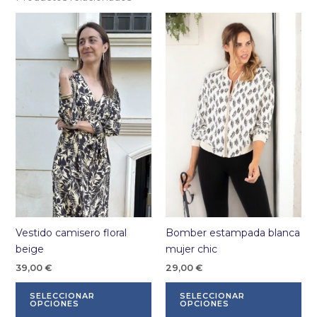
opciones
La
se
op
pueden
se
elegir
pu
en
ele
la
en
página
la
de
pá
producto
de
pr
Vestido camisero floral
Bomber estampada blanca
beige
mujer chic
39,00
€
29,00
€
Este
Es
SELECCIONAR
SELECCIONAR
producto
pr
OPCIONES
OPCIONES