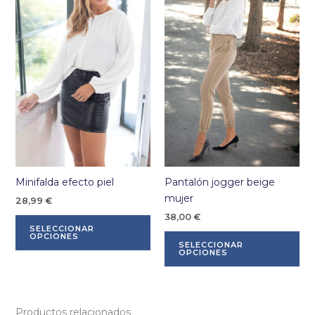
Minifalda efecto piel
Pantalón jogger beige
mujer
28,99
€
38,00
€
Este
SELECCIONAR
producto
Es
OPCIONES
SELECCIONAR
tiene
pr
OPCIONES
múltiples
tie
variantes.
múl
Las
var
Productos relacionados