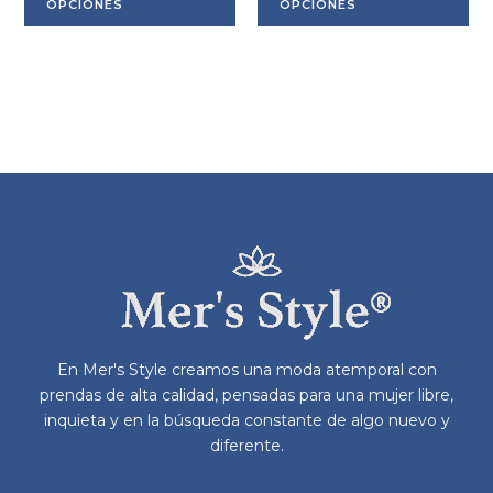
producto
pr
OPCIONES
OPCIONES
tiene
tie
múltiples
múl
variantes.
var
Las
La
opciones
op
se
se
pueden
pu
elegir
ele
en
en
la
la
página
pá
de
de
producto
pr
En Mer's Style creamos una moda atemporal con
prendas de alta calidad, pensadas para una mujer libre,
inquieta y en la búsqueda constante de algo nuevo y
diferente.