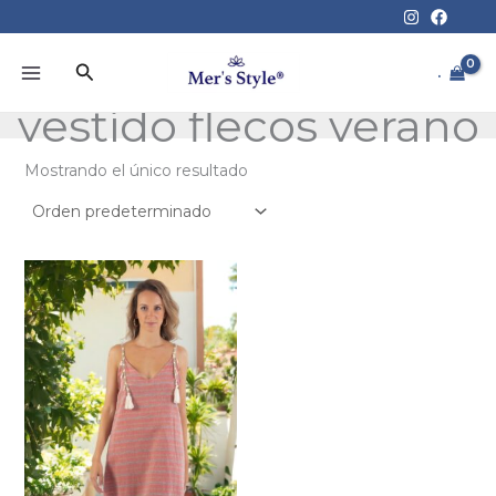
Ir
al
contenido
Buscar
.
vestido flecos verano
Mostrando el único resultado