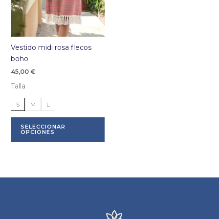
Vestido midi rosa flecos
boho
45,00
€
Talla
S
M
L
Este
SELECCIONAR
producto
OPCIONES
tiene
múltiples
variantes.
Las
opciones
se
pueden