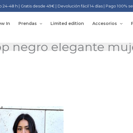
o 24-48 h | Gratis desde 49€ | Devolución fácil 14 días | Pago 100% s
w In
Prendas
Limited edition
Accesorios
op negro elegante muj