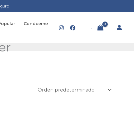
eguro
Popular
Conóceme
.
er