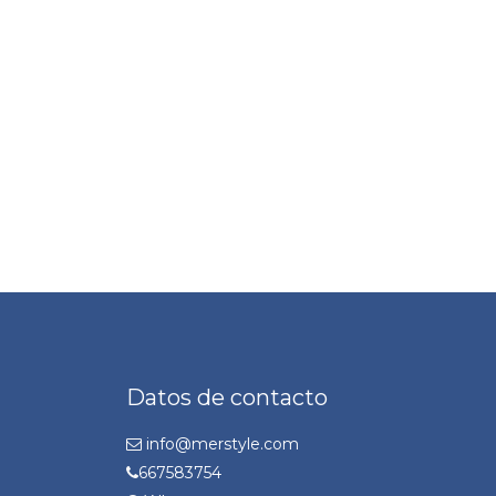
Datos de contacto
info@merstyle.com
667583754