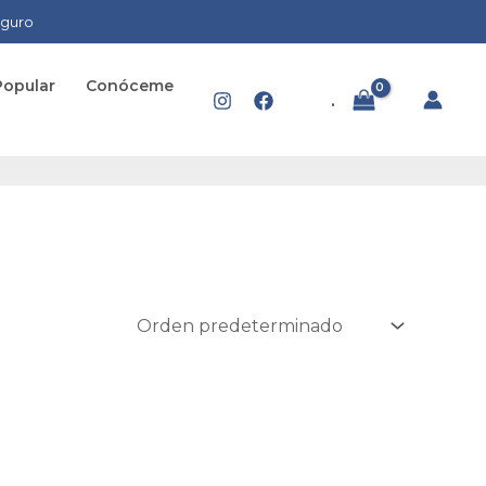
eguro
Popular
Conóceme
.