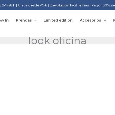
o 24-48 h | Gratis desde 49€ | Devolución fácil 14 días | Pago 100% s
w In
Prendas
Limited edition
Accesorios
look oficina