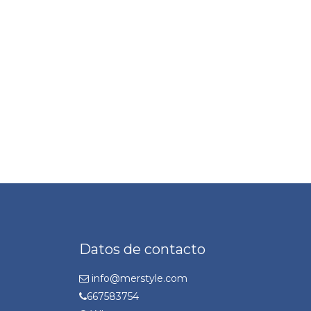
Datos de contacto
info@merstyle.com
667583754