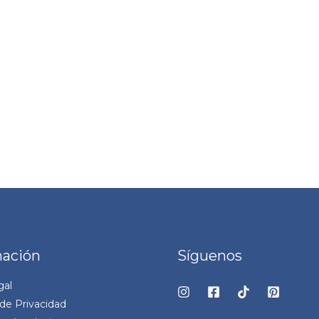
mación
Síguenos
gal
 de Privacidad