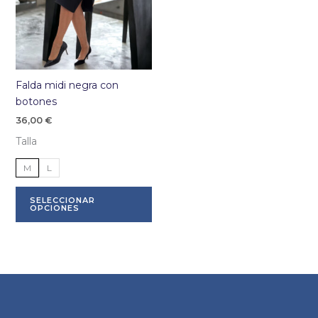
Falda midi negra con
botones
36,00
€
Talla
M
L
Este
SELECCIONAR
producto
OPCIONES
tiene
múltiples
variantes.
Las
opciones
se