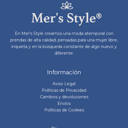
pueden
elegir
en
la
página
En Mer's Style creamos una moda atemporal con
de
prendas de alta calidad, pensadas para una mujer libre,
producto
inquieta y en la búsqueda constante de algo nuevo y
diferente.
Información
Aviso Legal
Políticas de Privacidad
Cambios y devoluciones
Envíos
Políticas de Cookies