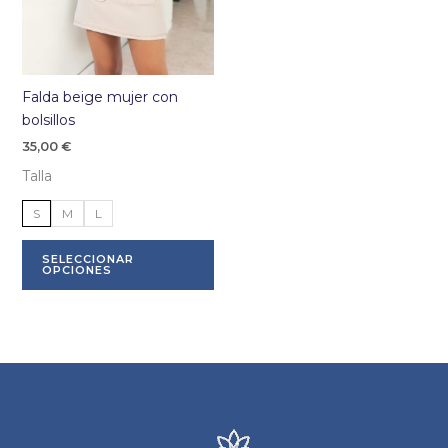
Falda beige mujer con
bolsillos
35,00
€
Talla
S
M
L
Este
SELECCIONAR
producto
OPCIONES
tiene
múltiples
variantes.
Las
opciones
se
pueden