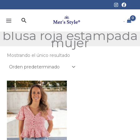
Ir
al
contenido
Buscar
.
blusa roja estampada
mujer
Mostrando el único resultado