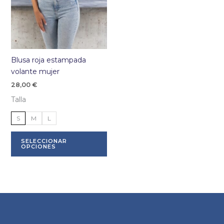
Blusa roja estampada
volante mujer
28,00
€
Talla
S
M
L
Este
SELECCIONAR
producto
OPCIONES
tiene
múltiples
variantes.
Las
opciones
se