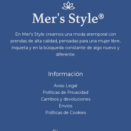
pueden
elegir
en
la
página
En Mer's Style creamos una moda atemporal con
de
prendas de alta calidad, pensadas para una mujer libre,
producto
inquieta y en la búsqueda constante de algo nuevo y
diferente.
Información
Aviso Legal
Políticas de Privacidad
Cambios y devoluciones
Envíos
Políticas de Cookies